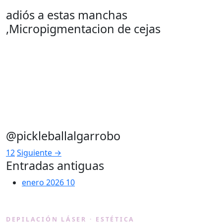
adiós a estas manchas
,Micropigmentacion de cejas
@pickleballalgarrobo
1
2
Siguiente →
Entradas antiguas
enero 2026
10
Lásermy
DEPILACIÓN LÁSER · ESTÉTICA