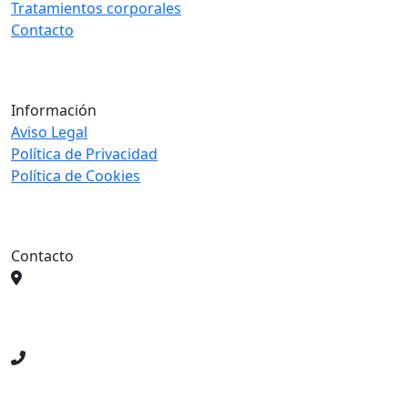
Tratamientos corporales
Contacto
Información
Aviso Legal
Política de Privacidad
Política de Cookies
Contacto
Calle camino viejo de Vélez número 8 local A
29700 Vélez‑Málaga
Málaga
657 03 09 09
WhatsApp