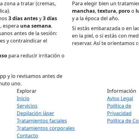
a zona a tratar (cremas,
Para elegir bien un tratamien
ica).
manchas
,
textura
,
poro
o
l
enos
3 días antes
y
3 días
y a la época del año.
o, espera
una semana
.
Si estás embarazada o en lact
ísanos antes de la sesión:
en la piel, o si estás con me
s y contraindicar el
reservar. Así te orientamos 
nso
para reducir irritación o
pp y lo revisamos antes de
inuto uno.
Explorar
Información
Inicio
Aviso Legal
Servicios
Política de
Depilación láser
Privacidad
Tratamientos faciales
Política de C
Tratamientos corporales
Contacto