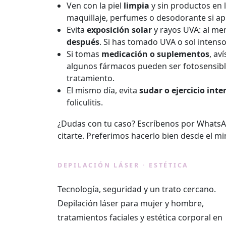
Ven con la piel
limpia
y sin productos en l
maquillaje, perfumes o desodorante si apl
Evita
exposición solar
y rayos UVA: al m
después
. Si has tomado UVA o sol intens
Si tomas
medicación o suplementos
, av
algunos fármacos pueden ser fotosensible
tratamiento.
El mismo día, evita
sudar o ejercicio inte
foliculitis.
¿Dudas con tu caso? Escríbenos por WhatsA
citarte. Preferimos hacerlo bien desde el m
Lásermy
DEPILACIÓN LÁSER · ESTÉTICA
Tecnología, seguridad y un trato cercano.
Depilación láser para mujer y hombre,
tratamientos faciales y estética corporal en