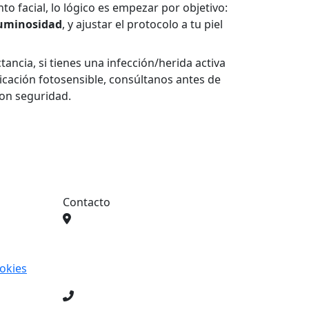
to facial, lo lógico es empezar por objetivo:
uminosidad
, y ajustar el protocolo a tu piel
ancia, si tienes una infección/herida activa
dicación fotosensible, consúltanos antes de
con seguridad.
Contacto
Calle camino viejo de Vélez
número 8 local A
29700 Vélez‑Málaga
ookies
Málaga