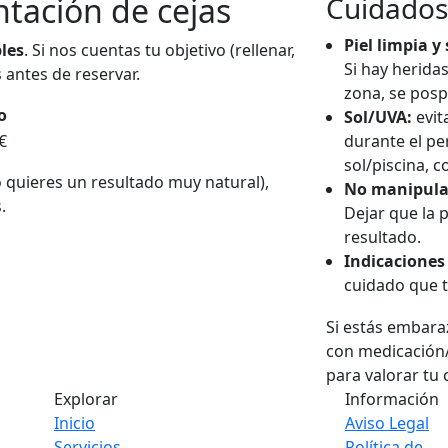
tación de cejas
Cuidados 
Piel limpia y
les
. Si nos cuentas tu objetivo (rellenar,
Si hay heridas
s antes de reservar.
zona, se posp
o
Sol/UVA:
evit
€
durante el pe
sol/piscina, 
, o quieres un resultado muy natural),
No manipula
.
Dejar que la 
resultado.
Indicaciones
cuidado que t
Si estás embaraz
con medicación
para valorar tu
Explorar
Información
Inicio
Aviso Legal
Servicios
Política de