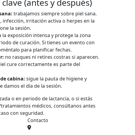
clave (antes y después)
 sana:
trabajamos siempre sobre piel sana.
, infección, irritación activa o herpes en la
one la sesión.
a la exposición intensa y protege la zona
riodo de curación. Si tienes un evento con
coméntalo para planificar fechas.
r:
no rasques ni retires costras si aparecen.
piel cure correctamente es parte del
 de cabina:
sigue la pauta de higiene y
e damos el día de la sesión.
ada o en periodo de lactancia, o si estás
/tratamientos médicos, consúltanos antes
 caso con seguridad.
Contacto
Calle camino viejo de Vélez
número 8 local A