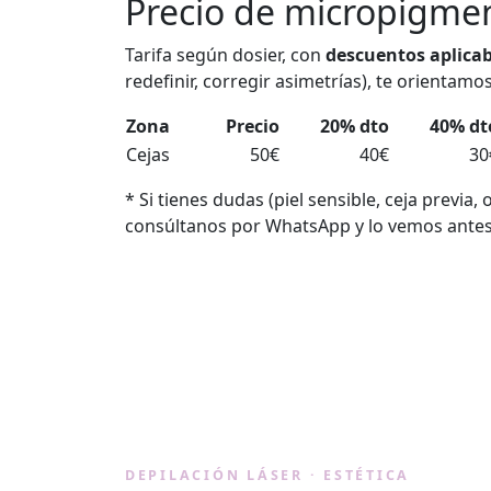
Precio de micropigmen
Tarifa según dosier, con
descuentos aplicab
redefinir, corregir asimetrías), te orientamo
Zona
Precio
20% dto
40% dt
Cejas
50€
40€
30
* Si tienes dudas (piel sensible, ceja previa
consúltanos por WhatsApp y lo vemos antes
Lásermy
DEPILACIÓN LÁSER · ESTÉTICA